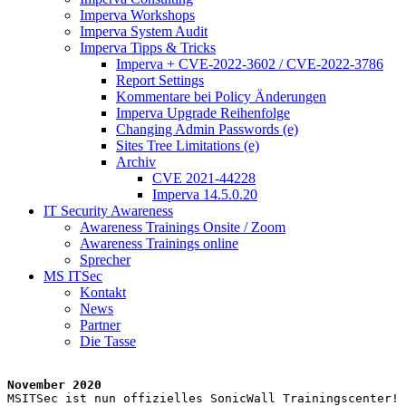
Imperva Workshops
Imperva System Audit
Imperva Tipps & Tricks
Imperva + CVE-2022-3602 / CVE-2022-3786
Report Settings
Kommentare bei Policy Änderungen
Imperva Upgrade Reihenfolge
Changing Admin Passwords (e)
Sites Tree Limitations (e)
Archiv
CVE 2021-44228
Imperva 14.5.0.20
IT Security Awareness
Awareness Trainings Onsite / Zoom
Awareness Trainings online
Sprecher
MS ITSec
Kontakt
News
Partner
Die Tasse
November 2020
MSITSec ist nun offizielles SonicWall Trainingscenter!