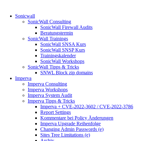
Sonicwall
SonicWall Consulting
SonicWall Firewall Audits
Beratungstermin
SonicWall Trainings
SonicWall SNSA Kurs
SonicWall SNSP Kurs
Trainingskalender
SonicWall Workshops
SonicWall Tipps & Tricks
SNWL Block zip domains
Imperva
Imperva Consulting
Imperva Workshops
Imperva System Audit
Imperva Tipps & Tricks
Imperva + CVE-2022-3602 / CVE-2022-3786
Report Settings
Kommentare bei Policy Änderungen
Imperva Upgrade Reihenfolge
Changing Admin Passwords (e)
Sites Tree Limitations (e)
Archiv