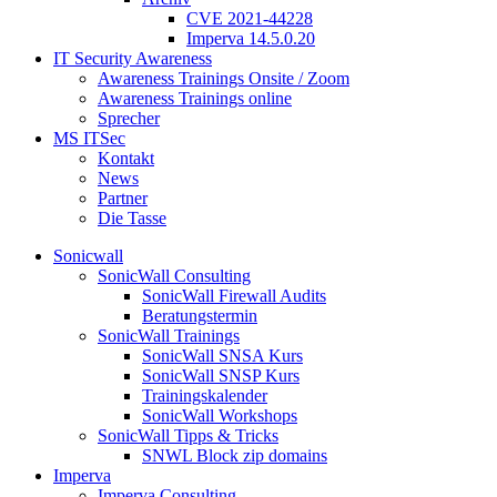
CVE 2021-44228
Imperva 14.5.0.20
IT Security Awareness
Awareness Trainings Onsite / Zoom
Awareness Trainings online
Sprecher
MS ITSec
Kontakt
News
Partner
Die Tasse
Sonicwall
SonicWall Consulting
SonicWall Firewall Audits
Beratungstermin
SonicWall Trainings
SonicWall SNSA Kurs
SonicWall SNSP Kurs
Trainingskalender
SonicWall Workshops
SonicWall Tipps & Tricks
SNWL Block zip domains
Imperva
Imperva Consulting