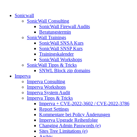
Sonicwall
SonicWall Consulting
SonicWall Firewall Audits
Beratungstermin
SonicWall Trainings
SonicWall SNSA Kurs
SonicWall SNSP Kurs
Trainingskalender
SonicWall Workshops
SonicWall Tipps & Tricks
SNWL Block zip domains
Imperva
Imperva Consulting
Imperva Workshops
Imperva System Audit
Imperva Tipps & Tricks
Imperva + CVE-2022-3602 / CVE-2022-3786
Report Settings
Kommentare bei Policy Änderungen
Imperva Upgrade Reihenfolge
Changing Admin Passwords (e)
Sites Tree Limitations (e)
Archiv