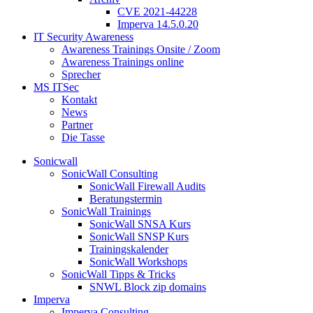
CVE 2021-44228
Imperva 14.5.0.20
IT Security Awareness
Awareness Trainings Onsite / Zoom
Awareness Trainings online
Sprecher
MS ITSec
Kontakt
News
Partner
Die Tasse
Sonicwall
SonicWall Consulting
SonicWall Firewall Audits
Beratungstermin
SonicWall Trainings
SonicWall SNSA Kurs
SonicWall SNSP Kurs
Trainingskalender
SonicWall Workshops
SonicWall Tipps & Tricks
SNWL Block zip domains
Imperva
Imperva Consulting