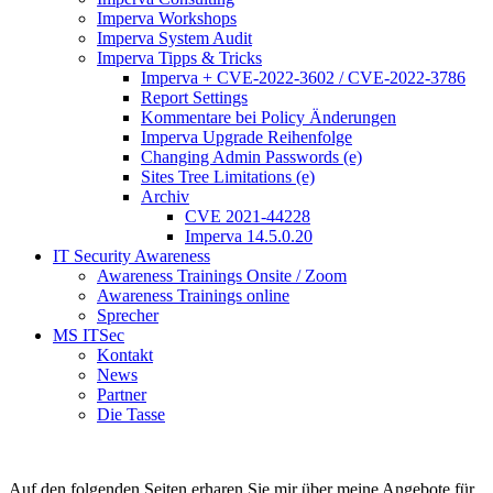
Imperva Workshops
Imperva System Audit
Imperva Tipps & Tricks
Imperva + CVE-2022-3602 / CVE-2022-3786
Report Settings
Kommentare bei Policy Änderungen
Imperva Upgrade Reihenfolge
Changing Admin Passwords (e)
Sites Tree Limitations (e)
Archiv
CVE 2021-44228
Imperva 14.5.0.20
IT Security Awareness
Awareness Trainings Onsite / Zoom
Awareness Trainings online
Sprecher
MS ITSec
Kontakt
News
Partner
Die Tasse
Auf den folgenden Seiten erharen Sie mir über meine Angebote für