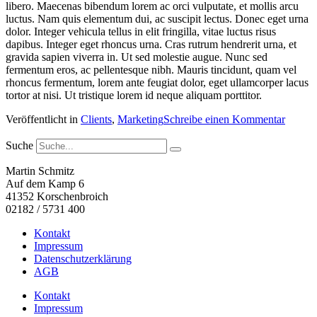
libero. Maecenas bibendum lorem ac orci vulputate, et mollis arcu
luctus. Nam quis elementum dui, ac suscipit lectus. Donec eget urna
dolor. Integer vehicula tellus in elit fringilla, vitae luctus risus
dapibus. Integer eget rhoncus urna. Cras rutrum hendrerit urna, et
gravida sapien viverra in. Ut sed molestie augue. Nunc sed
fermentum eros, ac pellentesque nibh. Mauris tincidunt, quam vel
rhoncus fermentum, lorem ante feugiat dolor, eget ullamcorper lacus
tortor at nisi. Ut tristique lorem id neque aliquam porttitor.
Veröffentlicht in
Clients
,
Marketing
Schreibe einen Kommentar
Suche
Martin Schmitz
Auf dem Kamp 6
41352 Korschenbroich
02182 / 5731 400
Kontakt
Impressum
Datenschutzerklärung
AGB
Kontakt
Impressum