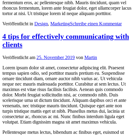
fermentum eros, ac pellentesque nibh. Mauris tincidunt, quam vel
rhoncus fermentum, lorem ante feugiat dolor, eget ullamcorper lacus
tortor at nisi. Ut tristique lorem id neque aliquam porttitor.
Veröffentlicht in
Design
,
Marketing
Schreibe einen Kommentar
4 tips for effectively communicating with
clients
Veröffentlicht am
25. November 2019
von
Martin
Lorem ipsum dolor sit amet, consectetur adipiscing elit. Praesent
tempus sapien odio, sed porttitor mauris pretium eu. Suspendisse
ornare tincidunt diam, ornare auctor nibh varius ac. Ut vehicula
neque nec mauris malesuada porttitor. Curabitur at sem lectus. Ut
maximus est vitae risus facilisis facilisis. Aenean quis commodo
dolor. Morbi feugiat sollicitudin nisi, ac commodo nibh. Duis
scelerisque urna ut dictum tincidunt. Aliquam dapibus orci et ante
venenatis, nec tristique mauris tincidunt. Quisque eget ante non
turpis tristique mattis eget ut nibh. Phasellus metus dui, lacinia ut
consectetur ac, rhoncus ac mi. Nunc finibus interdum ligula eget
volutpat. Etiam dignissim magna sit amet maximus vehicula.
Pellentesque metus lectus, bibendum ac finibus eget, euismod ut