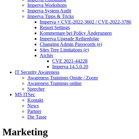
Imperva Workshops
Imperva System Audit
Imperva Tipps & Tricks
Imperva + CVE-2022-3602 / CVE-2022-3786
Report Settings
Kommentare bei Policy Änderungen
Imperva Upgrade Reihenfolge
Changing Admin Passwords (e)
Sites Tree Limitations (e)
Archiv
CVE 2021-44228
Imperva 14.5.0.20
IT Security Awareness
Awareness Trainings Onsite / Zoom
Awareness Trainings online
Sprecher
MS ITSec
Kontakt
News
Partner
Die Tasse
Marketing