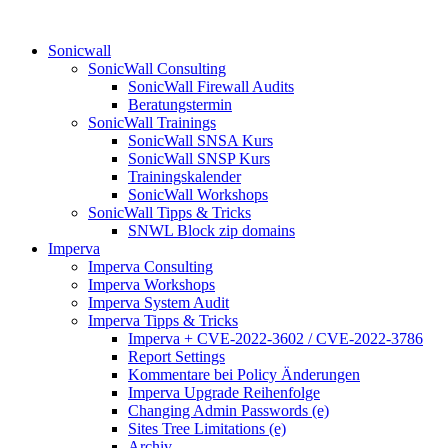
Sonicwall
SonicWall Consulting
SonicWall Firewall Audits
Beratungstermin
SonicWall Trainings
SonicWall SNSA Kurs
SonicWall SNSP Kurs
Trainingskalender
SonicWall Workshops
SonicWall Tipps & Tricks
SNWL Block zip domains
Imperva
Imperva Consulting
Imperva Workshops
Imperva System Audit
Imperva Tipps & Tricks
Imperva + CVE-2022-3602 / CVE-2022-3786
Report Settings
Kommentare bei Policy Änderungen
Imperva Upgrade Reihenfolge
Changing Admin Passwords (e)
Sites Tree Limitations (e)
Archiv