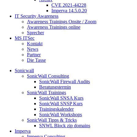
CVE 2021-44228
Imperva 14.5.0.20
IT Security Awareness
Awareness Trainings Onsite / Zoom
Awareness Trainings online
Sprecher
MS ITSec
Kontakt
News
Partner
Die Tasse
Sonicwall
SonicWall Consulting
SonicWall Firewall Audits
Beratungstermin
SonicWall Trainings
SonicWall SNSA Kurs
SonicWall SNSP Kurs
Trainingskalender
SonicWall Workshops
SonicWall Tipps & Tricks
SNWL Block zip domains
Imperva
Imperva Consulting